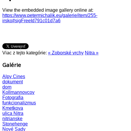
View the embedded image gallery online at:
https://www.petermichalik.eu/galerie/item/255-
irsko#sigFreeId791c01d7a6
Viac z tejto kategórie:
« Zoborské vrchy
Nitra »
Galérie
Alpy
Cines
dokument
dom
Kollmannovcov
Fotografia
funkcionalizmus
Kmetkova
ulica
Nitra
nitrianske
Stonehenge
Nové Sady