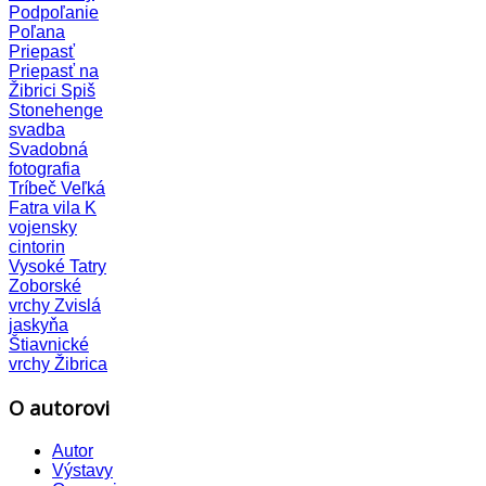
Podpoľanie
Poľana
Priepasť
Priepasť na
Žibrici
Spiš
Stonehenge
svadba
Svadobná
fotografia
Tríbeč
Veľká
Fatra
vila K
vojensky
cintorin
Vysoké Tatry
Zoborské
vrchy
Zvislá
jaskyňa
Štiavnické
vrchy
Žibrica
O autorovi
Autor
Výstavy