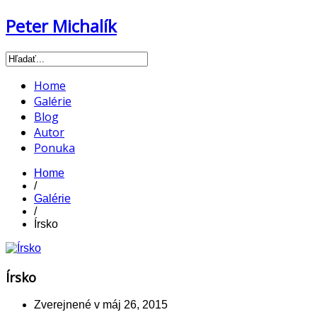
Peter Michalík
Home
Galérie
Blog
Autor
Ponuka
Home
/
Galérie
/
Írsko
Írsko
Zverejnené v
máj 26, 2015